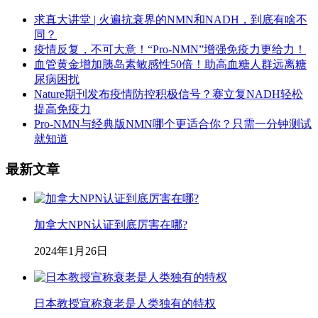
求真大讲堂 | 火遍抗衰界的NMN和NADH，到底有啥不
同？
疫情反复，不可大意！“Pro-NMN”增强免疫力更给力！
血管黄金增加胰岛素敏感性50倍！助高血糖人群远离糖
尿病困扰
Nature期刊发布疫情防控积极信号？赛立复NADH轻松
提高免疫力
Pro-NMN与经典版NMN哪个更适合你？只需一分钟测试
就知道
最新文章
加拿大NPN认证到底厉害在哪?
2024年1月26日
日本教授宣称衰老是人类独有的特权