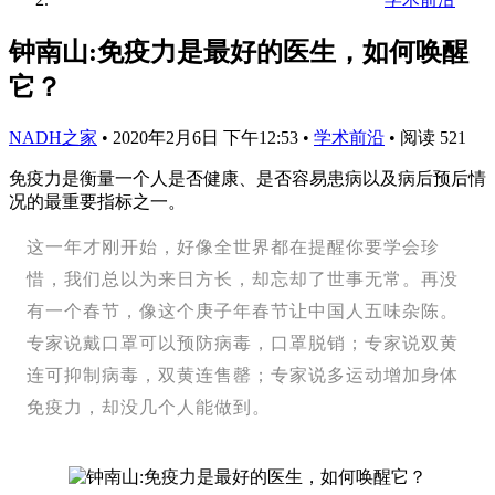
钟南山:免疫力是最好的医生，如何唤醒
它？
NADH之家
•
2020年2月6日 下午12:53
•
学术前沿
•
阅读 521
免疫力是衡量一个人是否健康、是否容易患病以及病后预后情
况的最重要指标之一。
这一年才刚开始，好像全世界都在提醒你要学会珍
惜，我们总以为来日方长，却忘却了世事无常。再没
有一个春节，像这个庚子年春节让中国人五味杂陈。
专家说戴口罩可以预防病毒，口罩脱销；专家说双黄
连可抑制病毒，双黄连售罄；专家说多运动增加身体
免疫力，却没几个人能做到。