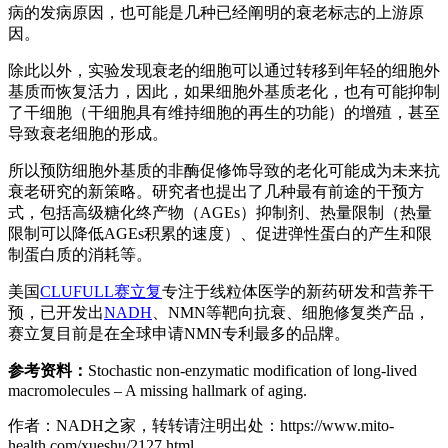
病的发病原因，也可能是几种已经阐明的衰老标志的上游原
因。
除此以外，实验发现衰老的细胞可以通过转移到年轻的细胞外
基质而恢复活力，因此，如果细胞外基质老化，也有可能抑制
了干细胞（干细胞具有维持细胞的再生的功能）的增殖，甚至
导致衰老细胞的形成。
所以预防细胞外基质的非酶促修饰导致的老化可能成为未来抗
衰老研究的新策略。研究者也提出了几种最有前途的干预方
式，包括高级糖化终产物（AGEs）抑制剂、热量限制（热量
限制可以降低AGEs积累的速度）、促进弹性蛋白的产生和限
制蛋白质的消耗等。
美国
CLUFULL赛立复
专注于线粒体医学的新药研发和营养干
预，已开发出
NADH
、NMN等靶向抗衰、细胞修复类产品，
赛立复目前是在全球申请NMN专利最多的品牌。
参考资料：
Stochastic non-enzymatic modification of long-lived
macromolecules – A missing hallmark of aging.
作者：NADH之家，转转请注明出处：
https://www.mito-
health.com/xueshu/2127.html