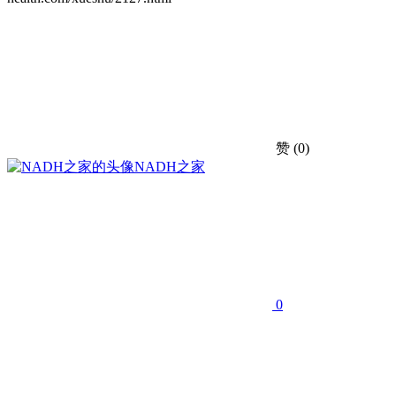
赞
(0)
NADH之家
0