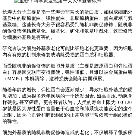
长寿大分子主要是指一些寿命非常长的蛋白质，如组成细胞外
基质中的胶原蛋白、弹性蛋白、非胶原糖蛋白、蛋白聚糖与氨
基聚糖。这些长寿大分子很容易受到随机非酶促修饰，随机非
酶促修饰包括糖基化、羰基化、矿化和氨基甲酰化，这些修饰
对细胞外基质是有害的。
研究者认为细胞外基质老化可能比细胞老化更重要，因为细胞
内有有效的机制来修复或清除受损的蛋白质和细胞器。
而受随机非酶促修饰的细胞外基质（主要是胶原蛋白和弹性蛋
白）容易因交联而变得僵硬，弹性降低，且难以被金属蛋白酶
（MMPs）水解清除，这种损伤会随年龄而积累。
随着年龄的增长，弹性蛋白会逐渐减少，导致细胞外基质的硬
度增加，成为很多老年疾病的一个诱发因素, 如高血压, 动脉粥
样硬化, 甚至癌症。更有甚者认为，人类的寿命上限为100-120
岁就是因为弹性蛋白含量低于心血管和肺系统功能设定的这个
上限，因为心血管和肺部组织的正常功能非常依赖于组织极好
的弹性。
细胞外基质的随机非酶促修饰造成的老化，不仅解释了很多疾