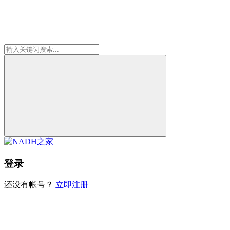
登录
还没有帐号？
立即注册